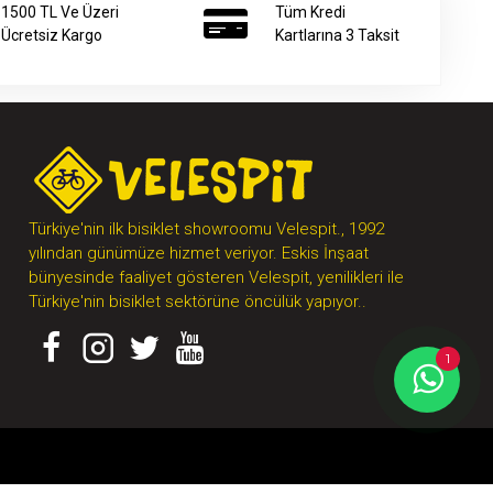
1500 TL Ve Üzeri
Tüm Kredi
Ücretsiz Kargo
Kartlarına 3 Taksit
Türkiye'nin ilk bisiklet showroomu Velespit., 1992
yılından günümüze hizmet veriyor. Eskis İnşaat
bünyesinde faaliyet gösteren Velespit, yenilikleri ile
Türkiye'nin bisiklet sektörüne öncülük yapıyor..
1