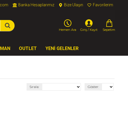
t.com
Banka Hesaplarımız
Bize Ulaşın
Favorilerim
Sepetim
Hemen Ara
Giriş / Kayıt
NMAN
OUTLET
YENİ GELENLER
Sırala:
Göster: