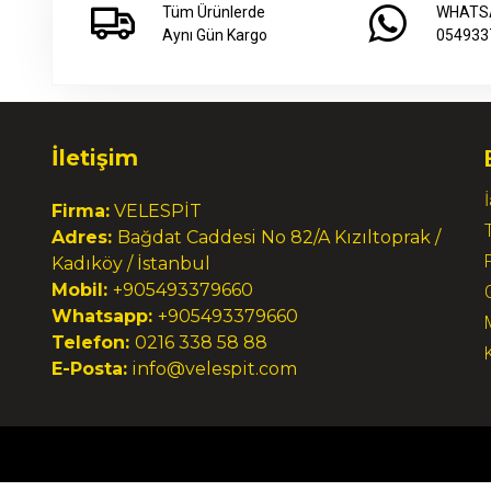
Tüm Ürünlerde
WHATS
Aynı Gün Kargo
054933
İletişim
Firma:
VELESPİT
Adres:
Bağdat Caddesi No 82/A Kızıltoprak /
Kadıköy / İstanbul
Mobil:
+905493379660
Whatsapp:
+905493379660
Telefon:
0216 338 58 88
E-Posta:
info@velespit.com