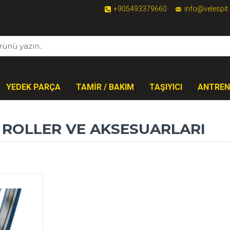
+905493379660
info@velespi
YEDEK PARÇA
TAMİR / BAKIM
TAŞIYICI
ANTRE
- ROLLER VE AKSESUARLARI