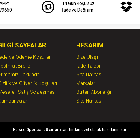
APP:
14 Gün Koşulsuz
79660
İade ve Değişim
BILGI SAYFALARI
HESABIM
İade ve Ödeme Koşulları
Bize Ulaşın
Teslimat Bilgileri
İade Talebi
Firmamız Hakkında
Site Haritası
Gizlilik ve Güvenlik Koşulları
Markalar
Mesafeli Satış Sözleşmesi
Bülten Aboneliği
Kampanyalar
Site Haritası
Bu site
Opencart Uzmanı
tarafından özel olarak hazırlanmıştır.