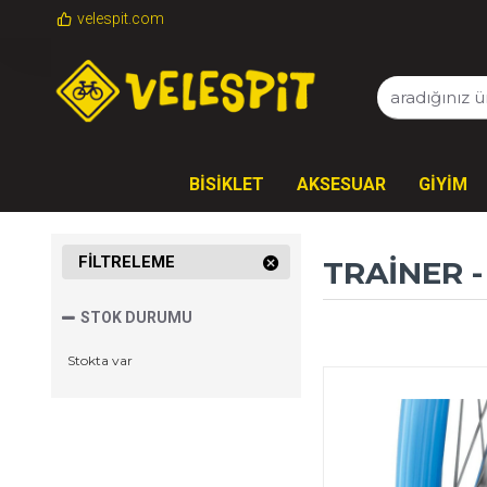
velespit.com
BİSİKLET
AKSESUAR
GİYİM
FILTRELEME
TRAİNER 
STOK DURUMU
Stokta var